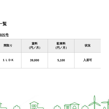
一覧
05号
賃料
駐車料
間取り
状況
（円／月）
（円／月）
１ＬＤＫ
入居可
39,000
5,100