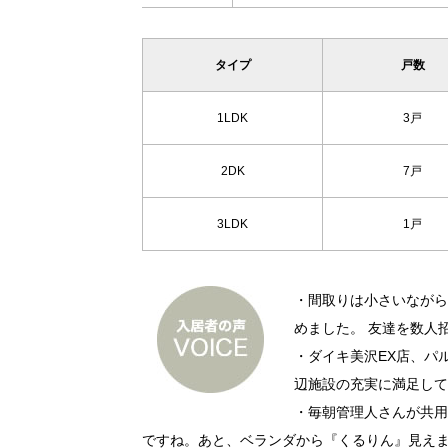
タイプ
戸数
1LDK
3戸
2DK
7戸
3LDK
1戸
・間取りは小さいながら
めました。 友達を数人
・ダイキ美沢EX店、パ
辺施設の充実に満足して
・毎朝管理人さんが共用
ですね。あと、ベランダから『くるりん』見え