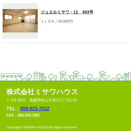
ジュエルミサワ・12 403号
１ＬＤＫ／50,000円
株式会社ミサワハウス
〒791-8022 愛媛県松山市美沢2丁目5-62
TEL：
089-925-7632
FAX：089-925-3987
Copyright© MISAWA HOUSE All Rights Reserved.