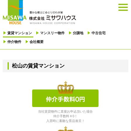
togg
navi
▶
賃貸マンション
▶
マンスリー物件
▶
分譲地
▶
中古住宅
▶
仲介物件
▶
会社概要
松山の賃貸マンション
当社賃貸物件に直接お申込頂いた場合
仲介手数料￥0！
入居時に素敵な景品進呈！