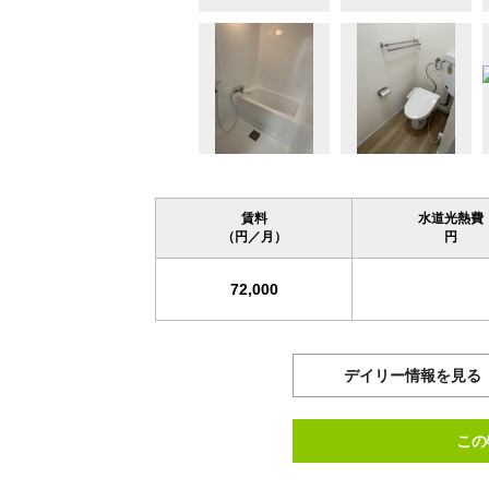
賃料
水道光熱費
（円／月）
円
72,000
デイリー情報を見る
この