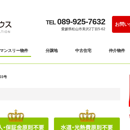
089-925-7632
TEL
お問い
愛媛県松山市美沢2丁目5-62
マンスリー物件
分譲地
中古住宅
仲介物件
03号