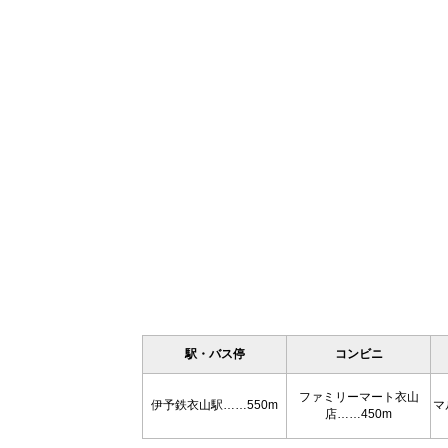
駅・バス停
コンビニ
ファミリーマート衣山
伊予鉄衣山駅……550m
マ
店……450m