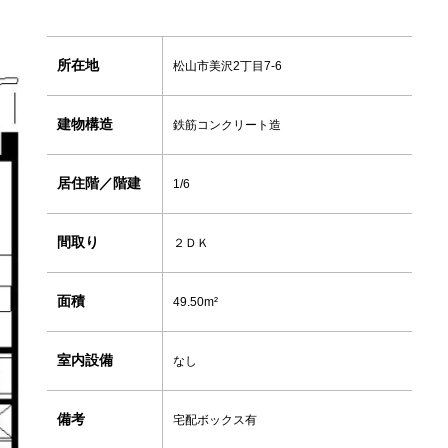
所在地
松山市美沢2丁目7-6
建物構造
鉄筋コンクリート造
居住階／階建
1/6
間取り
２ＤＫ
面積
49.50m²
室内設備
なし
備考
宅配ボックス有