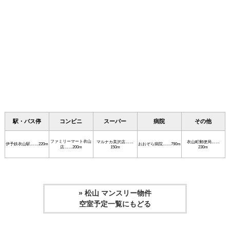
駅・バス停
コンビニ
スーパー
病院
その他
ファミリーマート衣山
マルナカ美沢店……
衣山町郵便局……
伊予鉄衣山駅……220m
おおぞら病院……790m
店……200m
150m
230m
» 松山 マンスリー物件
空室予定一覧にもどる