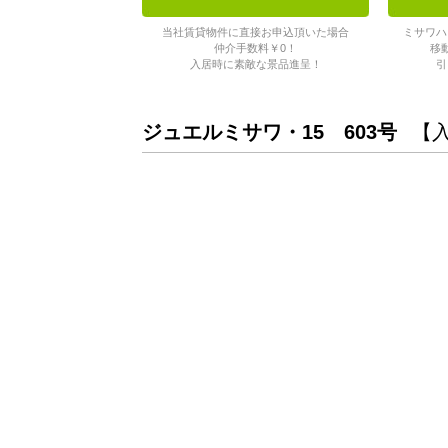
当社賃貸物件に直接お申込頂いた場合
ミサワハ
仲介手数料￥0！
移
入居時に素敵な景品進呈！
引
ジュエルミサワ・15 603号
【