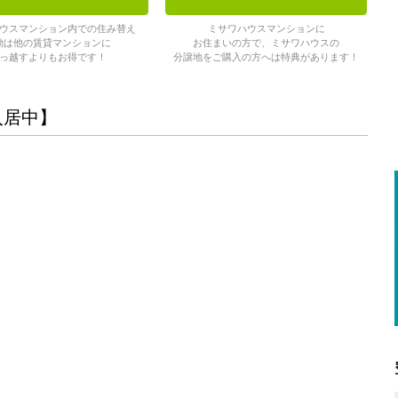
ウスマンション内での住み替え
ミサワハウスマンションに
動は他の賃貸マンションに
お住まいの方で、ミサワハウスの
っ越すよりもお得です！
分譲地をご購入の方へは特典があります！
入居中】