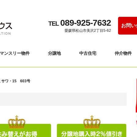
089-925-7632
TEL
お問い
愛媛県松山市美沢2丁目5-62
マンスリー物件
分譲地
中古住宅
仲介物件
サワ・15 603号