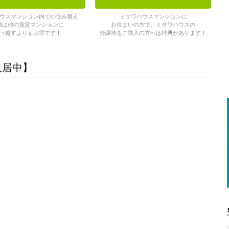
ウスマンション内での住み替え
ミサワハウスマンションに
動は他の賃貸マンションに
お住まいの方で、ミサワハウスの
っ越すよりもお得です！
分譲地をご購入の方へは特典があります！
入居中】