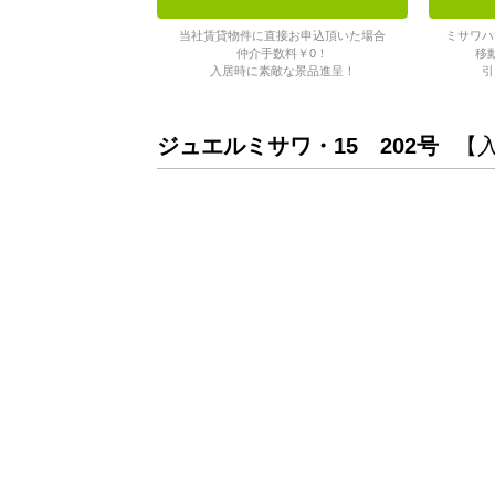
当社賃貸物件に直接お申込頂いた場合
ミサワハ
仲介手数料￥0！
移
入居時に素敵な景品進呈！
引
ジュエルミサワ・15 202号
【