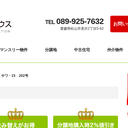
089-925-7632
TEL
お問い
愛媛県松山市美沢2丁目5-62
マンスリー物件
分譲地
中古住宅
仲介物件
サワ・15 202号