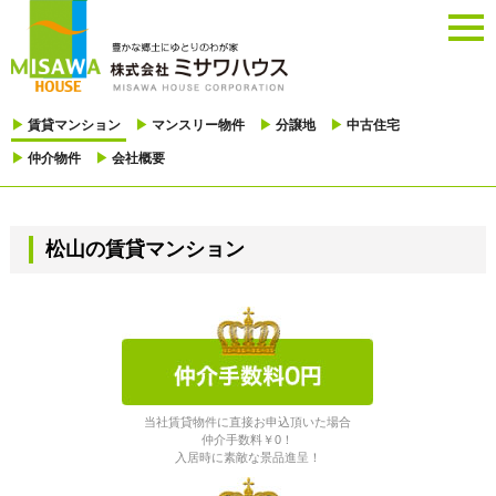
togg
navi
▶
賃貸マンション
▶
マンスリー物件
▶
分譲地
▶
中古住宅
▶
仲介物件
▶
会社概要
松山の賃貸マンション
当社賃貸物件に直接お申込頂いた場合
仲介手数料￥0！
入居時に素敵な景品進呈！