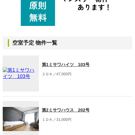
空室予定 物件一覧
第1ミサワハイツ 103号
２ＤＫ／47,000円
第2ミサワハウス 202号
１ＤＫ／31,000円