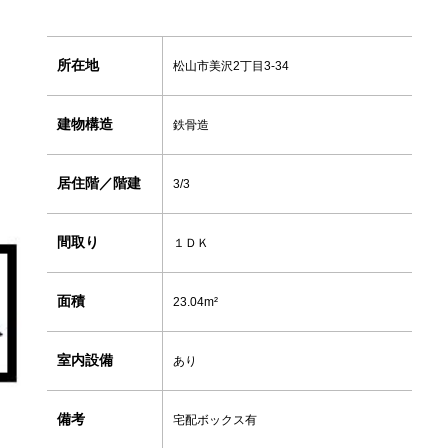
所在地
松山市美沢2丁目3-34
建物構造
鉄骨造
居住階／階建
3/3
間取り
１ＤＫ
面積
23.04m²
室内設備
あり
備考
宅配ボックス有