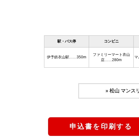
駅・バス停
コンビニ
ファミリーマート衣山
伊予鉄衣山駅……350m
マ
店……280m
» 松山 マン
申込書を印刷する