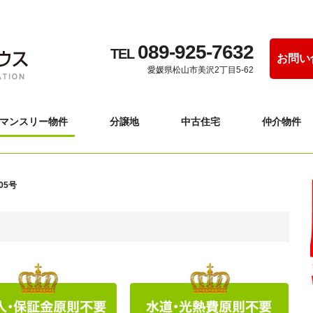
089-925-7632
TEL
お問い
愛媛県松山市美沢2丁目5-62
マンスリー物件
分譲地
中古住宅
仲介物件
05号