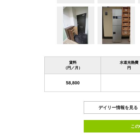
賃料
水道光熱費
（円／月）
円
58,800
デイリー情報を見る
この